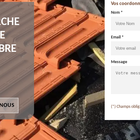
Vos coordonn
Nom *
RCHE
E
Email *
BRE
Message
 NOUS
(*) Champs oblig