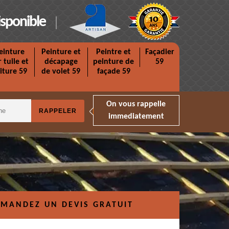
isponible
einture
Peinture et
Peintre et
Façadier
r tuile et
décapage
peinture de
59
iture 59
de volet 59
façade 59
On vous rappelle
immediatement
MANDEZ UN DEVIS GRATUIT