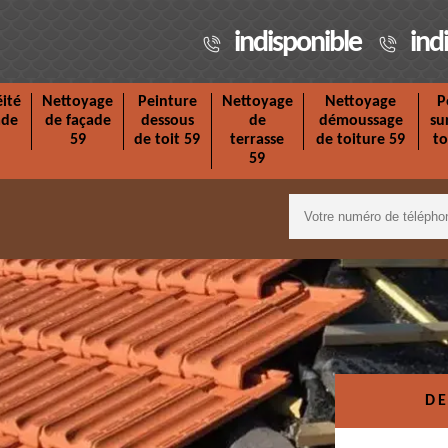
indisponible
ind
ité
Nettoyage
Peinture
Nettoyage
Nettoyage
P
ade
de façade
dessous
de
démoussage
su
59
de toit 59
terrasse
de toiture 59
to
59
DE