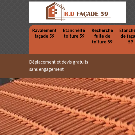
Ravalement
Etanchéité
Recherche
Etanché
façade 59
toiture 59
fuite de
de faç
toiture 59
59
Déplacement et devis gratuits
sans engagement