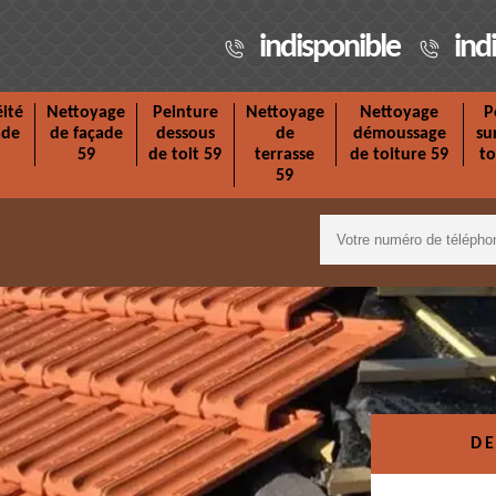
indisponible
ind
ité
Nettoyage
Peinture
Nettoyage
Nettoyage
P
ade
de façade
dessous
de
démoussage
su
59
de toit 59
terrasse
de toiture 59
to
59
DE