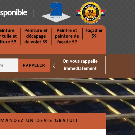
isponible
einture
Peinture et
Peintre et
Façadier
r tuile et
décapage
peinture de
59
iture 59
de volet 59
façade 59
On vous rappelle
immediatement
MANDEZ UN DEVIS GRATUIT