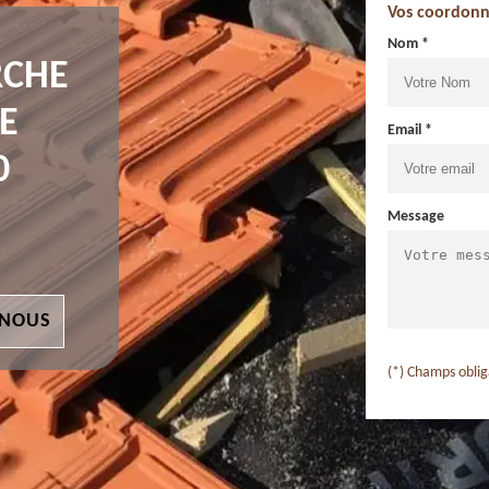
Vos coordonn
Nom *
RCHE
E
Email *
0
Message
 NOUS
(*) Champs oblig