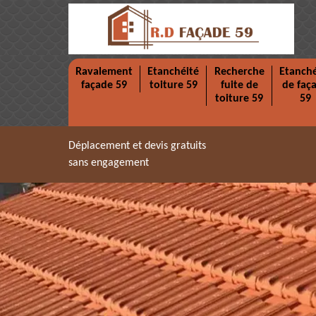
Ravalement
Etanchéité
Recherche
Etanché
façade 59
toiture 59
fuite de
de faç
toiture 59
59
Déplacement et devis gratuits
sans engagement